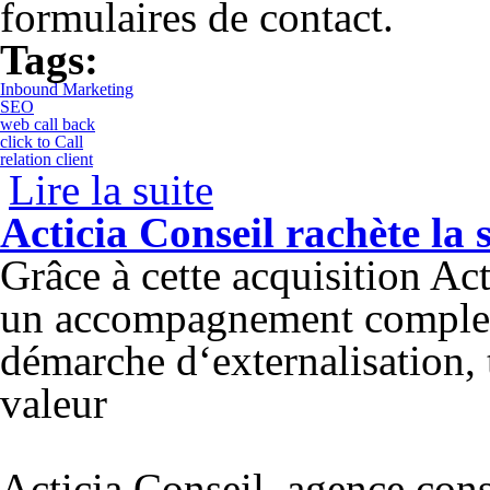
formulaires de contact.
Tags:
Inbound Marketing
SEO
web call back
click to Call
relation client
Lire la suite
de Le web call back et click to call en c
Acticia Conseil rachète la s
Grâce à cette acquisition Ac
un accompagnement complet d
démarche d‘externalisation, 
valeur
Acticia Conseil, agence cons