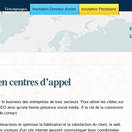
Témoignages
Inscription Donneur d'ordre
Inscription Prestataire
Aller au
contenu
principal
l
 en centres d’appel
le business des entreprises de tous secteurs. Pour attirer les cibles sur
 SEO ainsi qu’une bonne présence social média. À la clé de la conversion
 de contact.
ractions et optimiser la fidélisation et la satisfaction du client, le web
les visiteurs d’un site internet peuvent communiquer leurs coordonnées