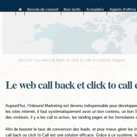
Besoin de conseil
Nos tarifs
Actualités
Appels d'offres
Accueil
Le web call back et click to call en centres d’appel
Le web call back et click to call
Aujourd’hui, l’Inbound Marketing est devenu indispensable pour développer 
les sites internet, il faut systématiquement avoir un bon contenu, un bon
des visiteurs, il y a les call to action, les landing pages et les formulaires
Afin de booster le taux de conversion des leads, et pour mieux gérer les inte
call back ou click to Call est une solution efficace. Grâce à ce système, 