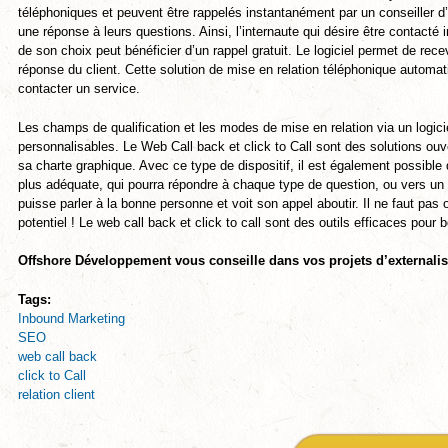
téléphoniques et peuvent être rappelés instantanément par un conseiller d
une réponse à leurs questions. Ainsi, l’internaute qui désire être contac
de son choix peut bénéficier d’un rappel gratuit. Le logiciel permet de rec
réponse du client. Cette solution de mise en relation téléphonique automati
contacter un service.
Les champs de qualification et les modes de mise en relation via un logicie
personnalisables. Le Web Call back et click to Call sont des solutions ouv
sa charte graphique. Avec ce type de dispositif, il est également possible 
plus adéquate, qui pourra répondre à chaque type de question, ou vers un au
puisse parler à la bonne personne et voit son appel aboutir. Il ne faut pas
potentiel ! Le web call back et click to call sont des outils efficaces pour
Offshore Développement vous conseille dans vos projets d’externali
Tags:
Inbound Marketing
SEO
web call back
click to Call
relation client