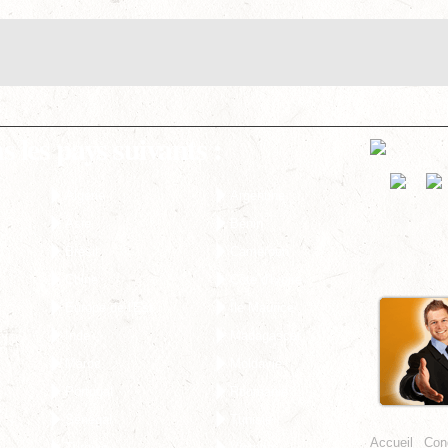
les pays suivants :
Algérie
Argentine
Asie
Bénin
Brésil
Cameroun
Chine
Côte d'Ivoire
Europe de l'Est
Île Maurice
Inde
Madagascar
Maroc
Moldavie
Portugal
Roumanie
Sénégal
Tunisie
Accueil
Cond
Turquie
Vietnam