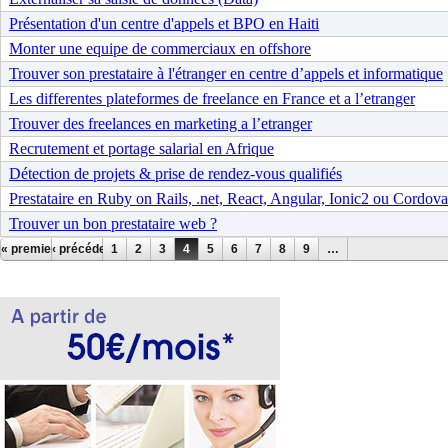
Présentation d'un centre d'appels et BPO en Haiti
Monter une equipe de commerciaux en offshore
Trouver son prestataire à l'étranger en centre d’appels et informatique
Les differentes plateformes de freelance en France et a l’etranger
Trouver des freelances en marketing a l’etranger
Recrutement et portage salarial en Afrique
Détection de projets & prise de rendez-vous qualifiés
Prestataire en Ruby on Rails, .net, React, Angular, Ionic2 ou Cordova
Trouver un bon prestataire web ?
Pages
« premier
‹ précédent
1
2
3
4
5
6
7
8
9
…