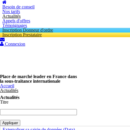
Aller au contenu principal
Besoin de conseil
Nos tarifs
Actualités
Appels d'offres
Témoignages
Inscription Donneur d'ordre
Inscription Prestataire
Connexion
Place de marché leader en France dans
la sous-traitance internationale
Accueil
Actualités
Actualités
Titre
Externaliser sa saisie de données (Data)