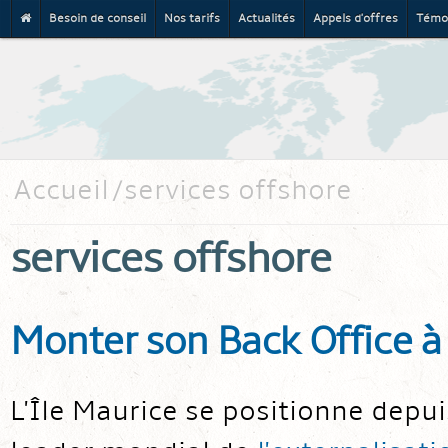
Besoin de conseil
Nos tarifs
Actualités
Appels d'offres
Témo
Al
co
pr
Accueil
services offshore
services offshore
Monter son Back Office à 
L'Île Maurice se positionne dep