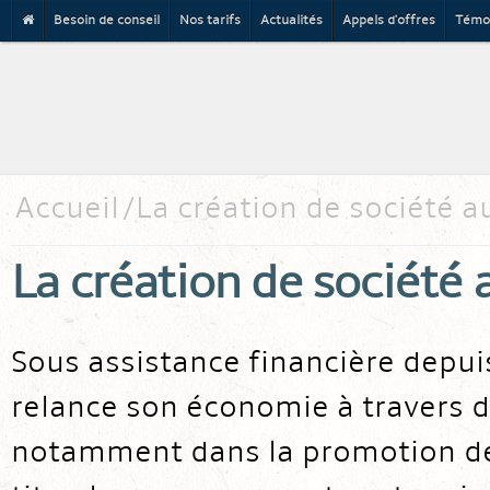
Besoin de conseil
Nos tarifs
Actualités
Appels d'offres
Témo
Al
co
pr
Accueil
La création de société a
La création de société 
Sous assistance financière depui
relance son économie à travers d
notamment dans la promotion de l