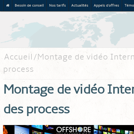
Besoin de conseil
Nos tarifs
Actualités
Appels d'offres
Témo
Al
co
pr
Accueil
Montage de vidéo Interne
process
Montage de vidéo Intern
des process