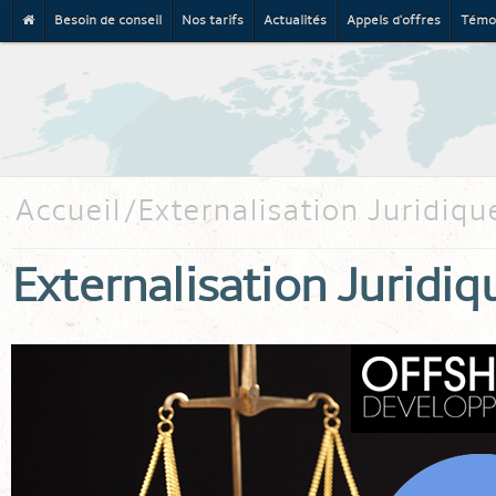
Besoin de conseil
Nos tarifs
Actualités
Appels d'offres
Témo
Al
co
pr
Accueil
Externalisation Juridique
Externalisation Juridiqu