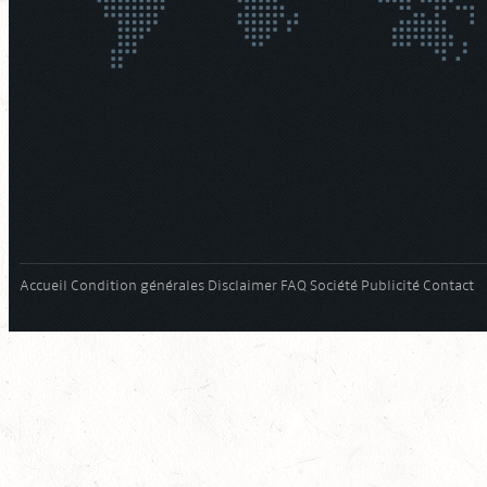
Accueil
Condition générales
Disclaimer
FAQ
Société
Publicité
Contact