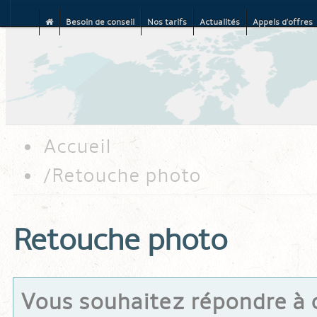
Besoin de conseil
Nos tarifs
Actualités
Appels d'offres
Aller au contenu principal
Accueil
Retouche photo
Retouche photo
Vous souhaitez répondre à c