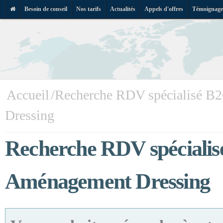
Besoin de conseil
Nos tarifs
Actualités
Appels d'offres
Témoignage
All
co
pr
Accueil
Recherche RDV spécialisé B2
Dressing
Recherche RDV spécialisé
Aménagement Dressing