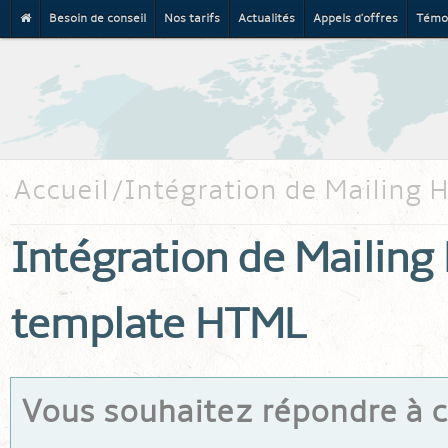
Besoin de conseil
Nos tarifs
Actualités
Appels d'offres
Témo
Al
co
pr
Accueil
Intégration de Mailing
Intégration de Mailin
template HTML
Vous souhaitez répondre à ce