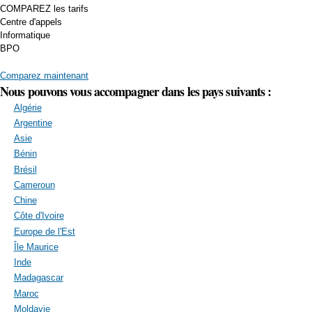
COMPAREZ les tarifs
Centre d'appels
Informatique
BPO
Comparez maintenant
Nous pouvons vous accompagner dans les pays suivants :
Algérie
Argentine
Asie
Bénin
Brésil
Cameroun
Chine
Côte d'Ivoire
Europe de l'Est
Île Maurice
Inde
Madagascar
Maroc
Moldavie