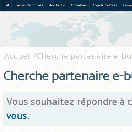
Besoin de conseil
Nos tarifs
Actualités
Appels d'offres
Témo
Al
co
pr
Accueil
Cherche partenaire e-bu
Cherche partenaire e-b
Vous souhaitez répondre à ce
vous.