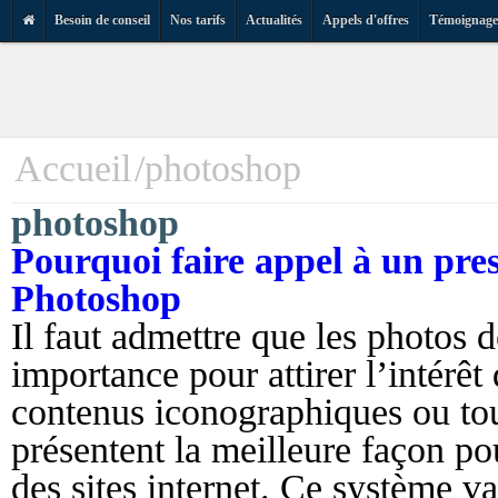
Besoin de conseil
Nos tarifs
Actualités
Appels d'offres
Témoignage
Aller
cont
princ
Accueil
photoshop
photoshop
Pourquoi faire appel à un pre
Photoshop
Il faut admettre que les photos 
importance pour attirer l’intérêt
contenus iconographiques ou to
présentent la meilleure façon po
des sites internet. Ce système va