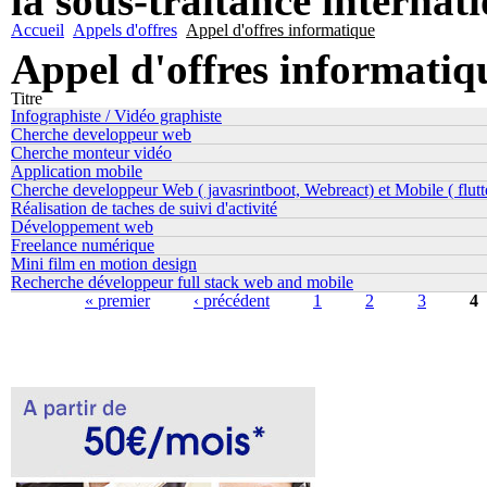
la sous-traitance internat
Accueil
Appels d'offres
Appel d'offres informatique
Appel d'offres informatiq
Titre
Infographiste / Vidéo graphiste
Cherche developpeur web
Cherche monteur vidéo
Application mobile
Cherche developpeur Web ( javasrintboot, Webreact) et Mobile ( flutt
Réalisation de taches de suivi d'activité
Développement web
Freelance numérique
Mini film en motion design
Recherche développeur full stack web and mobile
Pages
« premier
‹ précédent
1
2
3
4